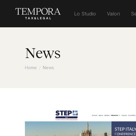
Lo Studio
Valori
Se
News
Tu sei qui:
Home
News