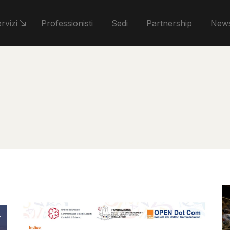
rvizi
Professionisti
Sedi
Partnership
News