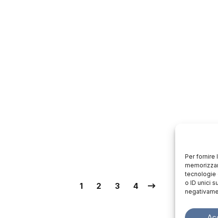
Per fornire
memorizzare
tecnologie 
o ID unici s
1
2
3
4
negativamen
Ac