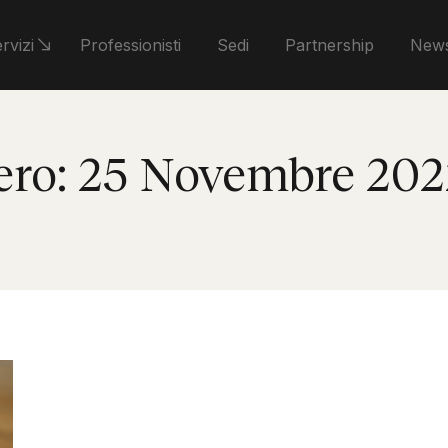
rvizi
Professionisti
Sedi
Partnership
News
ero:
25 Novembre 202