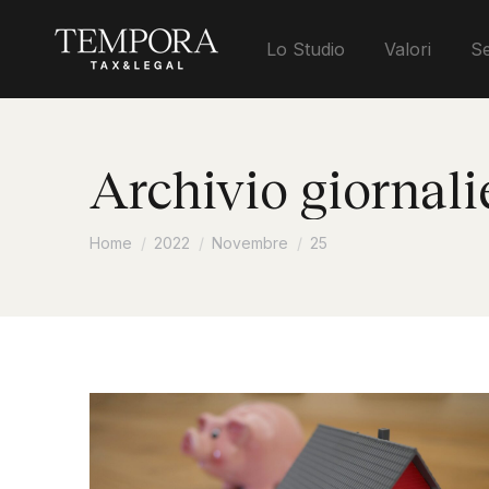
Lo Studio
Valori
Se
Archivio giornali
Tu sei qui:
Home
2022
Novembre
25